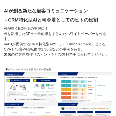
AIが創る新たな顧客コミュニケーション
- CRM特化型AIと司令塔としてのヒトの役割
AIが導くEC売上の突破口！
AIを活用したCRMの最前線をまとめたホワイトペーパーを公開
中。
beBitが提供するCRM特化型AIツール「OmniSegment」による、
CVR1.40倍やF2転換率1.38倍などの事例を紹介。
未来の顧客体験作りのヒントをぜひ無料で手に入れてください。